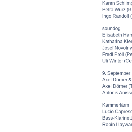
Karen Schlimp
Petra Wurz (Bl
Ingo Randolf (
soundog
Elisabeth Harn
Katharina Kle
Josef Novotny 
Fredi Pröll (P
Uli Winter (Ce
9. September
Axel Dörner &
Axel Dörner (
Antonis Aniss
Kammerlärm
Lucio Capres
Bass-Klarinett
Robin Haywar