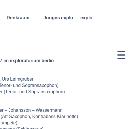
Denkraum
Junges explo
explo
Bibliothek
Regelmäßige
Historie &
Kurse
Philosophie
Denkraum
Events
Wochenend- und
Team
Ferienworkshops
Denkraum
Dozentinnen
Podcast
Konzerte
& Dozenten
7 im exploratorium berlin
Denkraum
Angebote für
Anmeldungen
Network
Schulklassen
Vermietung
Publikationen
Projektarchiv
Geben &
 Urs Leimgruber
Lilli-
Nehmen
Friedemann-
(Tenor- und Sopransaxophon)
Konzert-
Archiv
Bewerbungen
er (Tenor- und Sopransaxophon)
Dokumentation
er – Johansson – Wassermann
(Alt-Saxophon, Kontrabass-Klarinette)
Trompete)