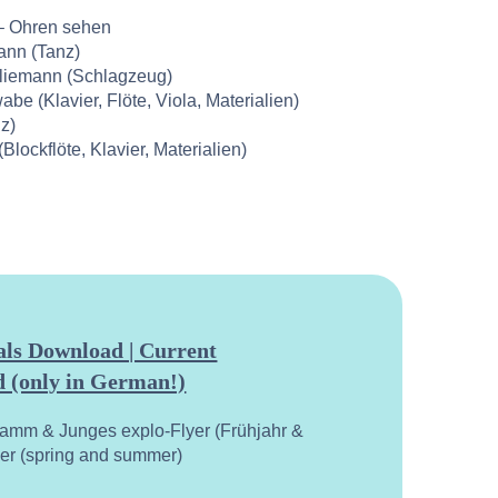
– Ohren sehen
ann (Tanz)
liemann (Schlagzeug)
be (Klavier, Flöte, Viola, Materialien)
nz)
lockflöte, Klavier, Materialien)
ls Download | Current
 (only in German!)
ramm & Junges explo-Flyer (Frühjahr &
yer (spring and summer)