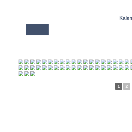
Kale
zurück
1
2