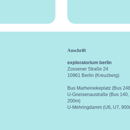
Anschrift
exploratorium berlin
Zossener Straße 24
10961 Berlin (Kreuzberg)
Bus Marheinekeplatz (Bus 248
U-Gneisenaustraße (Bus 140,
200m)
U-Mehringdamm (U6, U7, 900
ok
instagram
youtube
vimeo