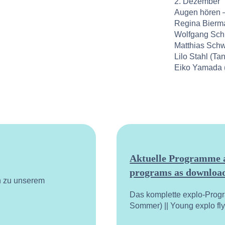
2. Dezember
Augen hören 
Regina Bierm
Wolfgang Sch
Matthias Schwa
Lilo Stahl (Ta
Eiko Yamada (B
Aktuelle Programme a
programs as download
n zu unserem
Das komplette explo-Prog
Sommer) || Young explo fl