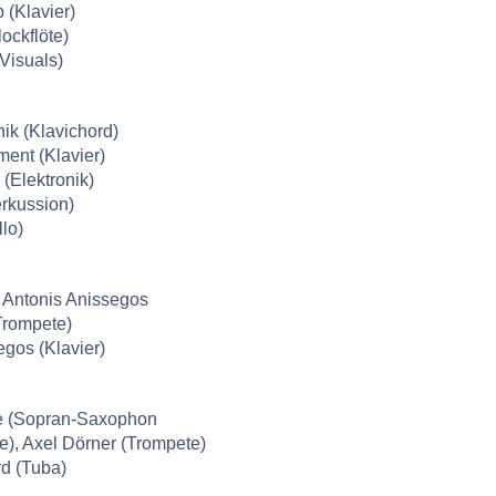
 (Klavier)
ockflöte)
Visuals)
ik (Klavichord)
ment (Klavier)
(Elektronik)
erkussion)
llo)
 Antonis Anissegos
Trompete)
egos (Klavier)
e (Sopran-Saxophon
e), Axel Dörner (Trompete)
d (Tuba)