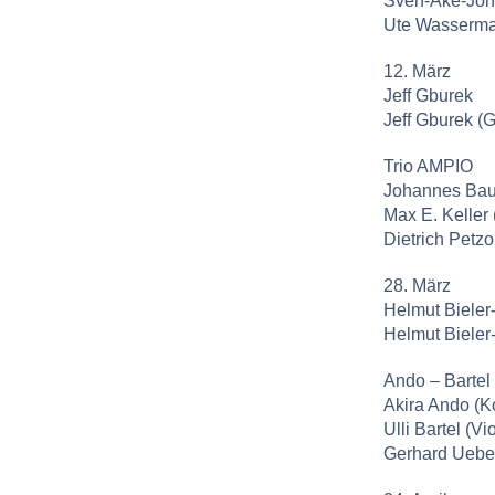
Sven-Åke-Joh
Ute Wasserma
12. März
Jeff Gburek
Jeff Gburek (G
Trio AMPIO
Johannes Bau
Max E. Keller 
Dietrich Petzo
28. März
Helmut Biele
Helmut Bieler
Ando – Bartel
Akira Ando (K
Ulli Bartel (V
Gerhard Uebel