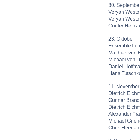
30. Septembe
Veryan Westo
Veryan Weston
Günter Heinz 
23. Oktober
Ensemble für 
Matthias von 
Michael von Hi
Daniel Hoffma
Hans Tutschku
11. November
Dietrich Eic
Gunnar Brandt
Dietrich Eich
Alexander Fr
Michael Grien
Chris Heenan 