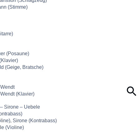
ansson (Schlagzeug)
nn (Stimme)
itarre)
er (Posaune)
(Klavier)
ld (Geige, Bratsche)
r-Wendt
-Wendt (Klavier)
 – Sirone – Uebele
ontrabass)
ioline), Sirone (Kontrabass)
e (Violine)