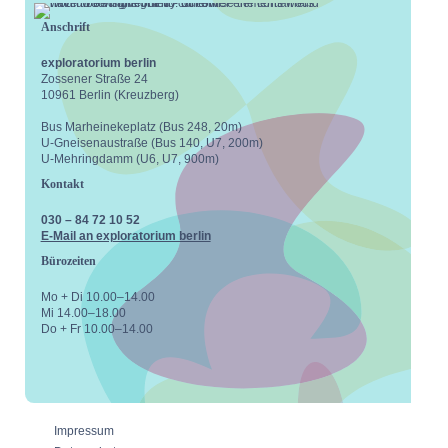
Anschrift
exploratorium berlin
Zossener Straße 24
10961 Berlin (Kreuzberg)
Bus Marheinekeplatz (Bus 248, 20m)
U-Gneisenaustraße (Bus 140, U7, 200m)
U-Mehringdamm (U6, U7, 900m)
Kontakt
030 – 84 72 10 52
E-Mail an exploratorium berlin
Bürozeiten
Mo + Di 10.00–14.00
Mi 14.00–18.00
Do + Fr 10.00–14.00
facebook
instagram
youtube
vimeo
Impressum