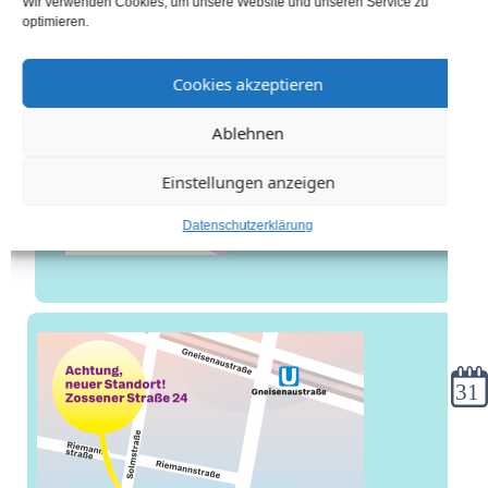
Wir verwenden Cookies, um unsere Website und unseren Service zu
optimieren.
Cookies akzeptieren
Ablehnen
Einstellungen anzeigen
Datenschutzerklärung
Kale