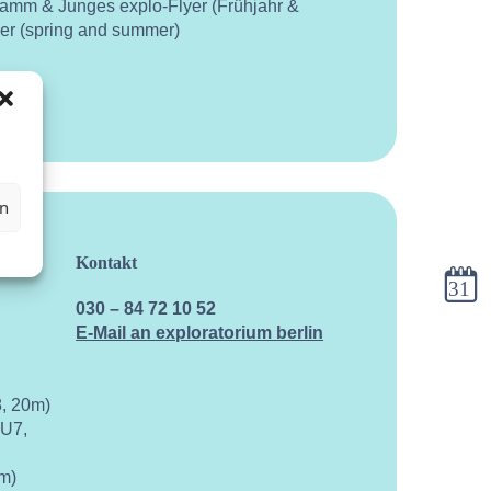
ramm & Junges explo-Flyer (Frühjahr &
yer (spring and summer)
en
Kontakt
Kalen
030 – 84 72 10 52
E-Mail an exploratorium berlin
, 20m)
 U7,
m)