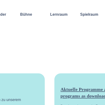
nder
Bühne
Lernraum
Spielraum
Improvisation
Wochenend-
Offene
International
Workshop
Bühnen
Sound and
Regelmäßige
Lebenskunst
Lecture
Kurse
Weitere
Andere
Ensembles
Angebote
Konzertformate
Gruppenangebote
Konzert
Fortbildungen
Galerie
Dozentinnen
Ausgewählte
& Dozenten
Videomitschnitte
Aktuelle Programme a
programs as download
n zu unserem