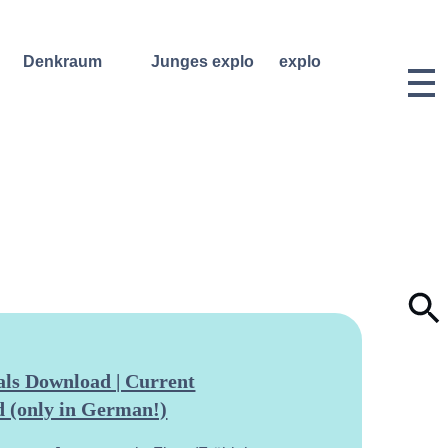
Denkraum
Junges explo
explo
Bibliothek
Regelmäßige
Historie &
Kurse
Philosophie
Denkraum
Events
Wochenend- und
Team
Ferienworkshops
Denkraum
Dozentinnen
Podcast
Konzerte
& Dozenten
Denkraum
Angebote für
Anmeldungen
Network
Schulklassen
Vermietung
Publikationen
Projektarchiv
Geben &
Lilli-
Nehmen
Friedemann-
Konzert-
Archiv
Bewerbungen
Dokumentation
ls Download | Current
 (only in German!)