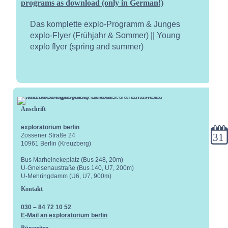
programs as download (only in German!)
Das komplette explo-Programm & Junges
explo-Flyer (Frühjahr & Sommer) || Young
explo flyer (spring and summer)
Anschrift
exploratorium berlin
Kale
Zossener Straße 24
10961 Berlin (Kreuzberg)
Bus Marheinekeplatz (Bus 248, 20m)
U-Gneisenaustraße (Bus 140, U7, 200m)
U-Mehringdamm (U6, U7, 900m)
Kontakt
030 – 84 72 10 52
E-Mail an exploratorium berlin