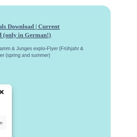
ls Download | Current
 (only in German!)
ramm & Junges explo-Flyer (Frühjahr &
yer (spring and summer)
en