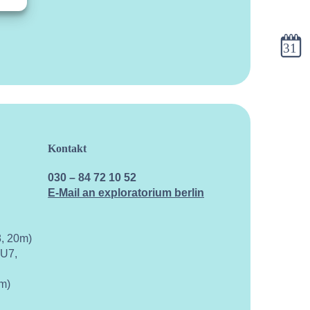
Kalen
Kontakt
030 – 84 72 10 52
E-Mail an exploratorium berlin
, 20m)
 U7,
m)