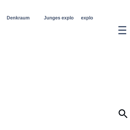
Denkraum
Junges explo
explo
Bibliothek
Regelmäßige
Historie &
Kurse
Philosophie
Denkraum
Events
Wochenend- und
Team
Ferienworkshops
Denkraum
Dozentinnen
Podcast
Konzerte
& Dozenten
Denkraum
Angebote für
Anmeldungen
Network
Schulklassen
Vermietung
Publikationen
Projektarchiv
Geben &
Lilli-
Nehmen
Friedemann-
Konzert-
Archiv
Bewerbungen
Dokumentation