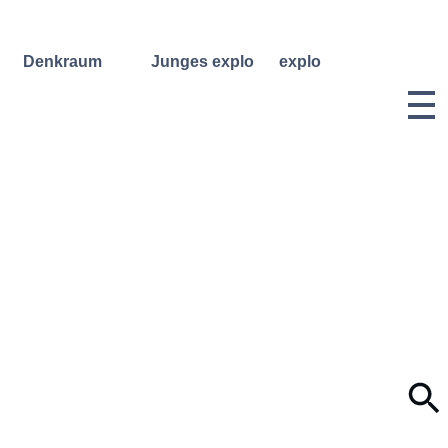
Denkraum
Junges explo
explo
Bibliothek
Regelmäßige
Historie &
Kurse
Philosophie
Denkraum
Events
Wochenend- und
Team
Ferienworkshops
Denkraum
Dozentinnen
Podcast
Konzerte
& Dozenten
Denkraum
Angebote für
Anmeldungen
Network
Schulklassen
Vermietung
Publikationen
Projektarchiv
Geben &
Lilli-
Nehmen
Friedemann-
Konzert-
Archiv
Bewerbungen
Dokumentation