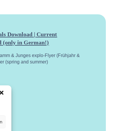
ls Download | Current
 (only in German!)
ramm & Junges explo-Flyer (Frühjahr &
yer (spring and summer)
en