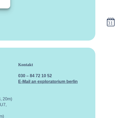
Kalen
Kontakt
030 – 84 72 10 52
E-Mail an exploratorium berlin
, 20m)
 U7,
m)