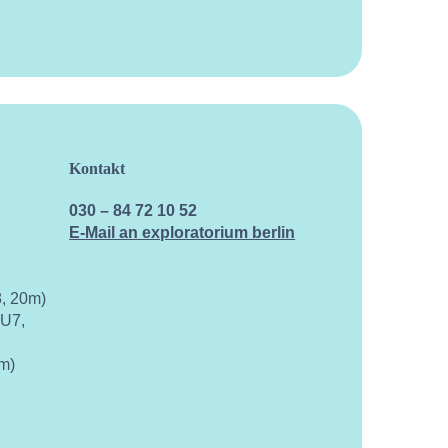
Kontakt
Kalen
030 – 84 72 10 52
E-Mail an exploratorium berlin
, 20m)
 U7,
m)