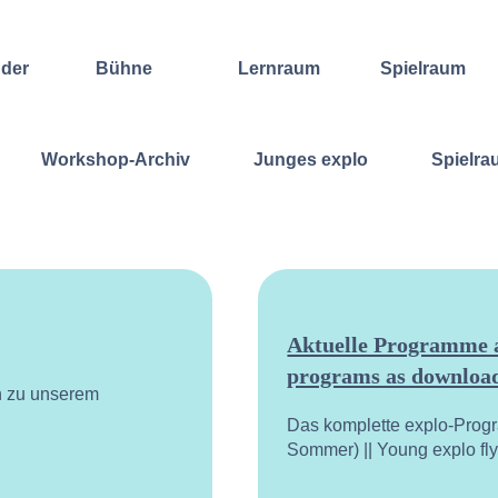
nder
Bühne
Lernraum
Spielraum
Improvisation
Wochenend-
Offene
International
Workshop
Bühnen
Workshop-Archiv
Junges explo
Spielra
Sound and
Regelmäßige
Lebenskunst
Lecture
Kurse
Weitere
Andere
Ensembles
Angebote
Konzertformate
Gruppenangebote
Konzert
Fortbildungen
Galerie
Dozentinnen
Ausgewählte
& Dozenten
Videomitschnitte
Aktuelle Programme a
programs as download
n zu unserem
Das komplette explo-Prog
Sommer) || Young explo fl