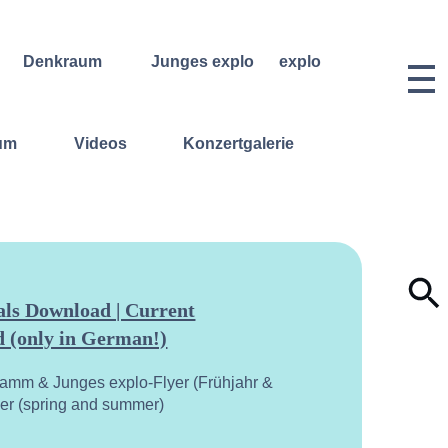
Denkraum
Junges explo
explo
Bibliothek
Regelmäßige
Historie &
Kurse
Philosophie
Denkraum
um
Videos
Konzertgalerie
Events
Wochenend- und
Team
Ferienworkshops
Denkraum
Dozentinnen
Podcast
Konzerte
& Dozenten
Denkraum
Angebote für
Anmeldungen
Network
Schulklassen
Vermietung
Publikationen
Projektarchiv
Geben &
Lilli-
Nehmen
Friedemann-
Konzert-
Archiv
ls Download | Current
Bewerbungen
 (only in German!)
Dokumentation
ramm & Junges explo-Flyer (Frühjahr &
yer (spring and summer)