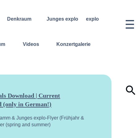
Denkraum
Junges explo
explo
Bibliothek
Regelmäßige
Historie &
Kurse
Philosophie
Denkraum
um
Videos
Konzertgalerie
Events
Wochenend- und
Team
Ferienworkshops
Denkraum
Dozentinnen
Podcast
Konzerte
& Dozenten
Denkraum
Angebote für
Anmeldungen
Network
Schulklassen
Vermietung
Publikationen
Projektarchiv
Geben &
Lilli-
Nehmen
Friedemann-
Konzert-
Archiv
ls Download | Current
Bewerbungen
 (only in German!)
Dokumentation
ramm & Junges explo-Flyer (Frühjahr &
yer (spring and summer)