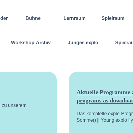
nder
Bühne
Lernraum
Spielraum
Improvisation
Wochenend-
Offene
International
Workshop
Bühnen
Workshop-Archiv
Junges explo
Spielra
Sound and
Regelmäßige
Lebenskunst
Lecture
Kurse
Weitere
Andere
Ensembles
Angebote
Konzertformate
Gruppenangebote
Konzert
Fortbildungen
Galerie
Dozentinnen
Ausgewählte
& Dozenten
Videomitschnitte
Aktuelle Programme a
programs as download
n zu unserem
Das komplette explo-Prog
Sommer) || Young explo fl