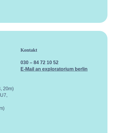
Kontakt
Kalen
030 – 84 72 10 52
E-Mail an exploratorium berlin
, 20m)
 U7,
m)