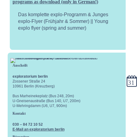
programs as download (only in German!)
Das komplette explo-Programm & Junges
explo-Flyer (Frühjahr & Sommer) || Young
explo flyer (spring and summer)
Anschrift
exploratorium berlin
Kale
Zossener Straße 24
10961 Berlin (Kreuzberg)
Bus Marheinekeplatz (Bus 248, 20m)
U-Gneisenaustraße (Bus 140, U7, 200m)
U-Mehringdamm (U6, U7, 900m)
Kontakt
030 – 84 72 10 52
E-Mail an exploratorium berlin