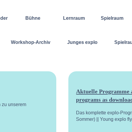
nder
Bühne
Lernraum
Spielraum
Improvisation
Wochenend-
Offene
International
Workshop
Bühnen
Workshop-Archiv
Junges explo
Spielra
Sound and
Regelmäßige
Lebenskunst
Lecture
Kurse
Weitere
Andere
Ensembles
Angebote
Konzertformate
Gruppenangebote
Konzert
Fortbildungen
Galerie
Dozentinnen
Ausgewählte
& Dozenten
Videomitschnitte
Aktuelle Programme a
programs as download
n zu unserem
Das komplette explo-Prog
Sommer) || Young explo fl