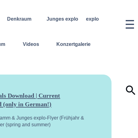
Denkraum
Junges explo
explo
Bibliothek
Regelmäßige
Historie &
Kurse
Philosophie
Denkraum
um
Videos
Konzertgalerie
Events
Wochenend- und
Team
Ferienworkshops
Denkraum
Dozentinnen
Podcast
Konzerte
& Dozenten
Denkraum
Angebote für
Anmeldungen
Network
Schulklassen
Vermietung
Publikationen
Projektarchiv
Geben &
Lilli-
Nehmen
Friedemann-
Konzert-
Archiv
ls Download | Current
Bewerbungen
 (only in German!)
Dokumentation
ramm & Junges explo-Flyer (Frühjahr &
yer (spring and summer)