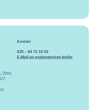
Kontakt
Kalen
030 – 84 72 10 52
E-Mail an exploratorium berlin
, 20m)
 U7,
m)