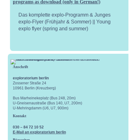
programs as download (only in German!)
Das komplette explo-Programm & Junges
explo-Flyer (Frühjahr & Sommer) || Young
explo flyer (spring and summer)
Anschrift
exploratorium berlin
Kale
Zossener Straße 24
10961 Berlin (Kreuzberg)
Bus Marheinekeplatz (Bus 248, 20m)
U-Gneisenaustraße (Bus 140, U7, 200m)
U-Mehringdamm (U6, U7, 900m)
Kontakt
030 – 84 72 10 52
E-Mail an exploratorium berlin