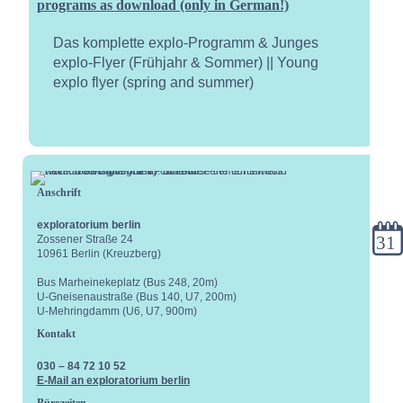
programs as download (only in German!)
Das komplette explo-Programm & Junges
explo-Flyer (Frühjahr & Sommer) || Young
explo flyer (spring and summer)
Anschrift
exploratorium berlin
Kale
Zossener Straße 24
10961 Berlin (Kreuzberg)
Bus Marheinekeplatz (Bus 248, 20m)
U-Gneisenaustraße (Bus 140, U7, 200m)
U-Mehringdamm (U6, U7, 900m)
Kontakt
030 – 84 72 10 52
E-Mail an exploratorium berlin