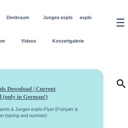
Denkraum
Junges explo
explo
Bibliothek
Regelmäßige
Historie &
Kurse
Philosophie
Denkraum
um
Videos
Konzertgalerie
Events
Wochenend- und
Team
Ferienworkshops
Denkraum
Dozentinnen
Podcast
Konzerte
& Dozenten
Denkraum
Angebote für
Anmeldungen
Network
Schulklassen
Vermietung
Publikationen
Projektarchiv
Geben &
Lilli-
Nehmen
Friedemann-
Konzert-
Archiv
ls Download | Current
Bewerbungen
 (only in German!)
Dokumentation
ramm & Junges explo-Flyer (Frühjahr &
yer (spring and summer)