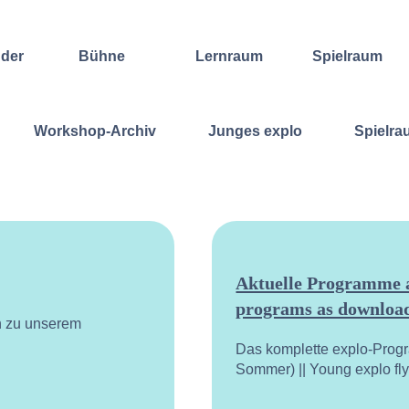
nder
Bühne
Lernraum
Spielraum
Improvisation
Wochenend-
Offene
International
Workshop
Bühnen
Workshop-Archiv
Junges explo
Spielra
Sound and
Regelmäßige
Lebenskunst
Lecture
Kurse
Weitere
Andere
Ensembles
Angebote
Konzertformate
Gruppenangebote
Konzert
Fortbildungen
Galerie
Dozentinnen
Ausgewählte
& Dozenten
Videomitschnitte
Aktuelle Programme a
programs as download
n zu unserem
Das komplette explo-Prog
Sommer) || Young explo fl