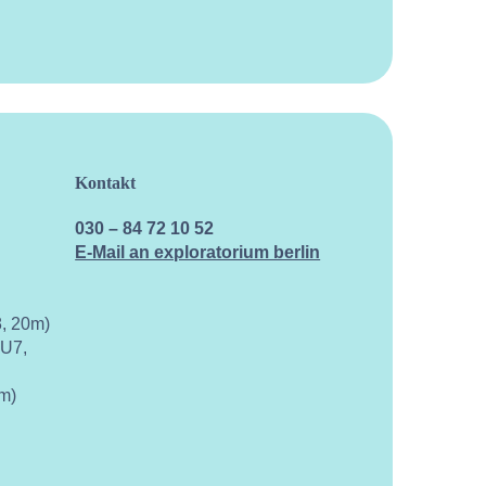
Kontakt
Kalen
030 – 84 72 10 52
E-Mail an exploratorium berlin
, 20m)
 U7,
m)