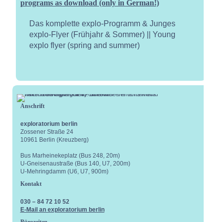
programs as download (only in German!)
Das komplette explo-Programm & Junges
explo-Flyer (Frühjahr & Sommer) || Young
explo flyer (spring and summer)
Anschrift
exploratorium berlin
Kale
Zossener Straße 24
10961 Berlin (Kreuzberg)
Bus Marheinekeplatz (Bus 248, 20m)
U-Gneisenaustraße (Bus 140, U7, 200m)
U-Mehringdamm (U6, U7, 900m)
Kontakt
030 – 84 72 10 52
E-Mail an exploratorium berlin