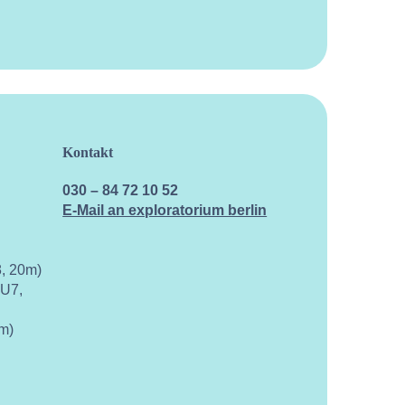
Kontakt
Kalen
030 – 84 72 10 52
E-Mail an exploratorium berlin
, 20m)
 U7,
m)