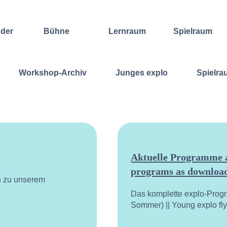
nder
Bühne
Lernraum
Spielraum
Improvisation
Wochenend-
Offene
International
Workshop
Bühnen
Workshop-Archiv
Junges explo
Spielra
Sound and
Regelmäßige
Lebenskunst
Lecture
Kurse
Weitere
Andere
Ensembles
Angebote
Konzertformate
Gruppenangebote
Konzert
Fortbildungen
Galerie
Dozentinnen
Ausgewählte
& Dozenten
Videomitschnitte
Aktuelle Programme a
programs as download
n zu unserem
Das komplette explo-Prog
Sommer) || Young explo fl