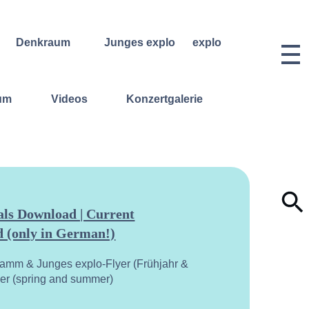
Denkraum
Junges explo
explo
Bibliothek
Regelmäßige
Historie &
Kurse
Philosophie
Denkraum
um
Videos
Konzertgalerie
Events
Wochenend- und
Team
Ferienworkshops
Denkraum
Dozentinnen
Podcast
Konzerte
& Dozenten
Denkraum
Angebote für
Anmeldungen
Network
Schulklassen
Vermietung
Publikationen
Projektarchiv
Geben &
Lilli-
Nehmen
Friedemann-
Konzert-
Archiv
ls Download | Current
Bewerbungen
 (only in German!)
Dokumentation
ramm & Junges explo-Flyer (Frühjahr &
yer (spring and summer)