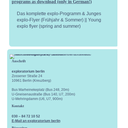
programs as download (only in German!)
Das komplette explo-Programm & Junges
explo-Flyer (Frühjahr & Sommer) || Young
explo flyer (spring and summer)
Anschrift
exploratorium berlin
Kale
Zossener Straße 24
10961 Berlin (Kreuzberg)
Bus Marheinekeplatz (Bus 248, 20m)
U-Gneisenaustraße (Bus 140, U7, 200m)
U-Mehringdamm (U6, U7, 900m)
Kontakt
030 – 84 72 10 52
E-Mail an exploratorium berlin