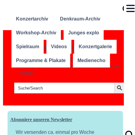
Konzertarchiv
Denkraum-Archiv
Workshop-Archiv
Junges explo
Nichts gefunden?
Spielraum
Videos
Konzertgalerie
Es scheint, dass wir nicht finden können,
Programme & Plakate
Medienecho
wonach Sie suchen. Vielleicht kann die Suche
helfen.
Search Button
Search
for:
Abonniere unseren Newsletter
Wir versenden ca. einmal pro Woche