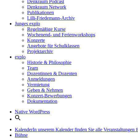
Denkraum Podcast
Denkraum Network
Publikationen
Lilli-Friedemann-Archiv
Junges explo
Regelmäßige Kurse
Wochenend- und Ferienworkshops
Konzerte
Angebote für Schulklassen
Projektarchiv
explo
Historie & Philosophie
Team
Dozentinnen & Dozenten
Anmeldungen
Vermietung
Geben & Nehmen
Konzert-Bewerbungen
Dokumentation
Native WordPress
Kalender
In unserem Kalender finden Sie alle Veranstaltungen
Bühne