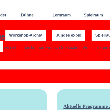
nder
Bühne
Lernraum
Spielraum
Improvisation
Wochenend-
Offene
International
Workshop
Bühnen
gefunden?
Workshop-Archiv
Junges explo
Spielra
Sound and
Regelmäßige
Lebenskunst
Lecture
Kurse
Weitere
Andere
Ensembles
Angebote
ss wir nicht finden können, wonach Sie suchen. Vielleicht kann
Konzertformate
Gruppenangebote
Konzert
Fortbildungen
Galerie
Dozentinnen
Ausgewählte
& Dozenten
Videomitschnitte
Aktuelle Programme a