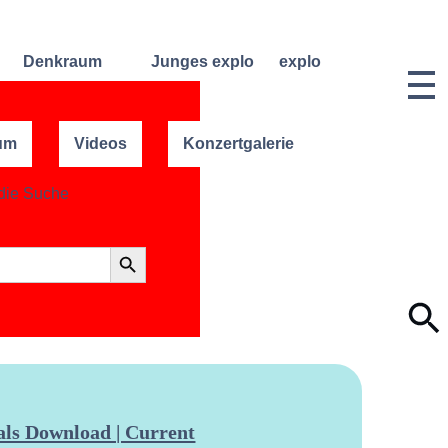
Denkraum
Junges explo
explo
Bibliothek
Regelmäßige
Historie &
Kurse
Philosophie
Denkraum
um
Videos
Konzertgalerie
Events
Wochenend- und
Team
Ferienworkshops
Denkraum
Dozentinnen
Podcast
Konzerte
& Dozenten
 die Suche
Denkraum
Angebote für
Anmeldungen
Network
Schulklassen
Vermietung
Search Button
Publikationen
Projektarchiv
Geben &
Lilli-
Nehmen
Friedemann-
Konzert-
Archiv
Bewerbungen
Dokumentation
ls Download | Current