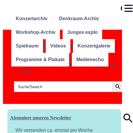
Konzertarchiv
Denkraum-Archiv
Workshop-Archiv
Junges explo
Nichts gefunden?
Spielraum
Videos
Konzertgalerie
Es scheint, dass wir nicht finden können,
Programme & Plakate
Medienecho
wonach Sie suchen. Vielleicht kann die Suche
helfen.
Search Button
Search
for:
Abonniere unseren Newsletter
Wir versenden ca. einmal pro Woche