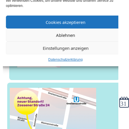
Wir verwenden Cookies, um unsere Website und unseren Service zu
optimieren.
Cookies akzeptieren
Ablehnen
Einstellungen anzeigen
Datenschutzerklärung
Kale