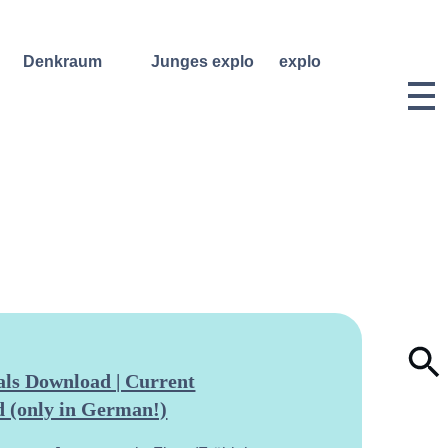
Denkraum
Junges explo
explo
Bibliothek
Regelmäßige
Historie &
Kurse
Philosophie
Denkraum
Events
Wochenend- und
Team
Ferienworkshops
Denkraum
Dozentinnen
Podcast
Konzerte
& Dozenten
Denkraum
Angebote für
Anmeldungen
Network
Schulklassen
Vermietung
Publikationen
Projektarchiv
Geben &
Lilli-
Nehmen
Friedemann-
Konzert-
Archiv
Bewerbungen
Dokumentation
ls Download | Current
 (only in German!)