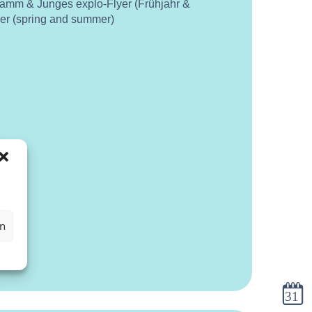
ramm & Junges explo-Flyer (Frühjahr &
yer (spring and summer)
en
Kalen