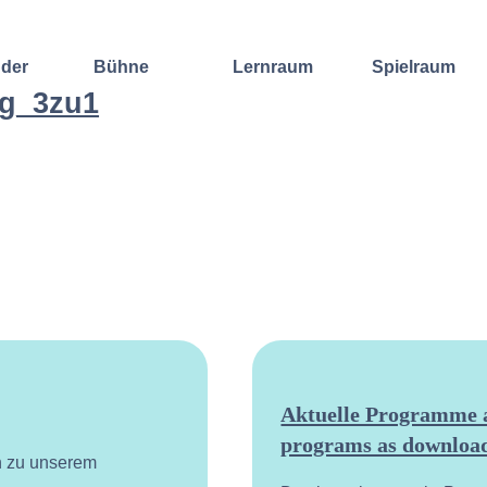
nder
Bühne
Lernraum
Spielraum
ig_3zu1
Improvisation
Wochenend-
Offene
International
Workshop
Bühnen
Sound and
Regelmäßige
Lebenskunst
Lecture
Kurse
Weitere
Andere
Ensembles
Angebote
Konzertformate
Gruppenangebote
Konzert
Fortbildungen
Galerie
Dozentinnen
Ausgewählte
& Dozenten
Videomitschnitte
Aktuelle Programme a
programs as download
n zu unserem