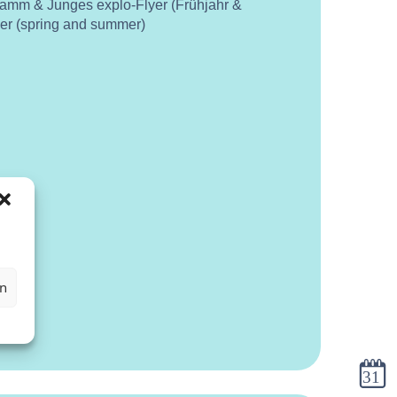
ramm & Junges explo-Flyer (Frühjahr &
yer (spring and summer)
en
Kalen