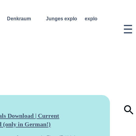
Denkraum
Junges explo
explo
Bibliothek
Regelmäßige
Historie &
Kurse
Philosophie
Denkraum
Events
Wochenend- und
Team
Ferienworkshops
Denkraum
Dozentinnen
Podcast
Konzerte
& Dozenten
Denkraum
Angebote für
Anmeldungen
Network
Schulklassen
Vermietung
Publikationen
Projektarchiv
Geben &
Lilli-
Nehmen
Friedemann-
Konzert-
Archiv
Bewerbungen
Dokumentation
ls Download | Current
 (only in German!)