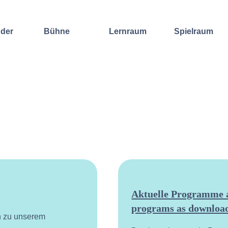
nder
Bühne
Lernraum
Spielraum
Improvisation
Wochenend-
Offene
International
Workshop
Bühnen
Sound and
Regelmäßige
Lebenskunst
Lecture
Kurse
Weitere
Andere
Ensembles
Angebote
Konzertformate
Gruppenangebote
Konzert
Fortbildungen
Galerie
Dozentinnen
Ausgewählte
& Dozenten
Videomitschnitte
Aktuelle Programme a
programs as download
n zu unserem