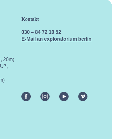
Kontakt
030 – 84 72 10 52
E-Mail an exploratorium berlin
, 20m)
 U7,
m)
facebook
instagram
youtube
vimeo