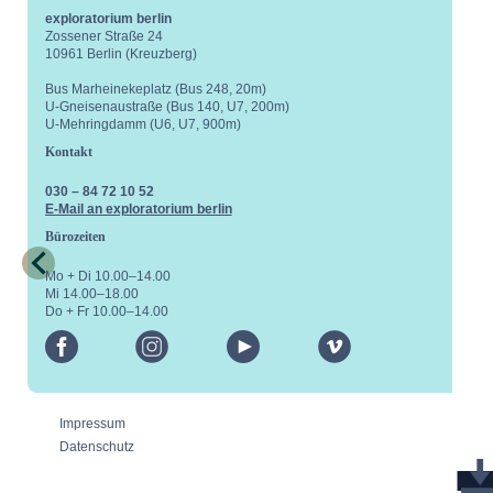
exploratorium berlin
Zossener Straße 24
10961 Berlin (Kreuzberg)
Bus Marheinekeplatz (Bus 248, 20m)
U-Gneisenaustraße (Bus 140, U7, 200m)
U-Mehringdamm (U6, U7, 900m)
Kontakt
030 – 84 72 10 52
E-Mail an exploratorium berlin
Bürozeiten
Mo + Di 10.00–14.00
Mi 14.00–18.00
Do + Fr 10.00–14.00
facebook
instagram
youtube
vimeo
Impressum
Datenschutz
expl
1