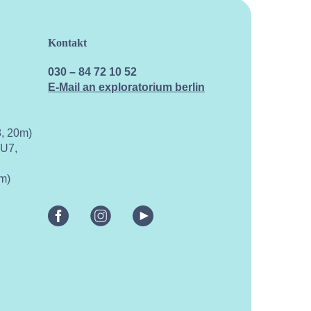
Kontakt
030 – 84 72 10 52
E-Mail an exploratorium berlin
, 20m)
 U7,
m)
facebook
instagram
youtube
vimeo