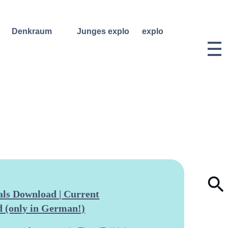
Denkraum
Junges explo
explo
Bibliothek
Regelmäßige
Historie &
Kurse
Philosophie
Denkraum
Events
Wochenend- und
Team
Ferienworkshops
Denkraum
Dozentinnen
Podcast
Konzerte
& Dozenten
Denkraum
Angebote für
Anmeldungen
Network
Schulklassen
Vermietung
Publikationen
Projektarchiv
Geben &
Lilli-
Nehmen
Friedemann-
Konzert-
Archiv
Bewerbungen
Dokumentation
ls Download | Current
 (only in German!)