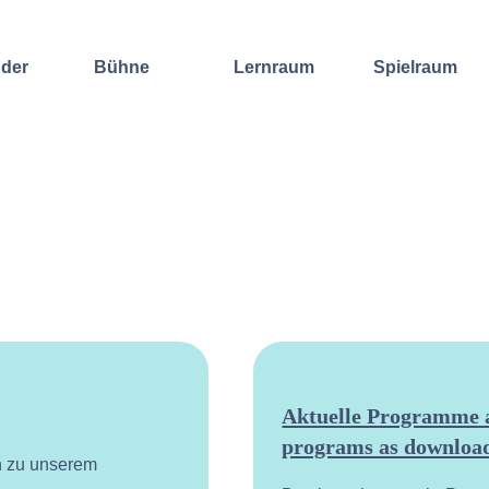
nder
Bühne
Lernraum
Spielraum
Improvisation
Wochenend-
Offene
International
Workshop
Bühnen
Sound and
Regelmäßige
Lebenskunst
Lecture
Kurse
Weitere
Andere
Ensembles
Angebote
Konzertformate
Gruppenangebote
Konzert
Fortbildungen
Galerie
Dozentinnen
Ausgewählte
& Dozenten
Videomitschnitte
Aktuelle Programme a
programs as download
n zu unserem