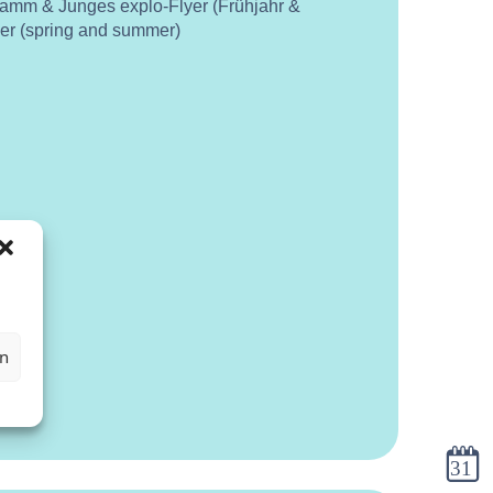
ramm & Junges explo-Flyer (Frühjahr &
yer (spring and summer)
en
Kalen