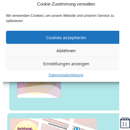
explo-Flyer (Frühjahr & Sommer) || Young
Cookie-Zustimmung verwalten
explo flyer (spring and summer)
Wir verwenden Cookies, um unsere Website und unseren Service zu
optimieren.
Cookies akzeptieren
Ablehnen
Einstellungen anzeigen
Datenschutzerklärung
Kale