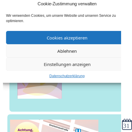
explo-Flyer (Frühjahr & Sommer) || Young
Cookie-Zustimmung verwalten
explo flyer (spring and summer)
Wir verwenden Cookies, um unsere Website und unseren Service zu
optimieren.
Cookies akzeptieren
Ablehnen
Einstellungen anzeigen
Datenschutzerklärung
Kale