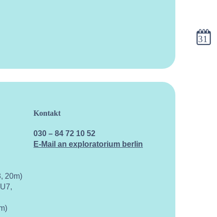
Kalen
Kontakt
030 – 84 72 10 52
E-Mail an exploratorium berlin
, 20m)
 U7,
m)