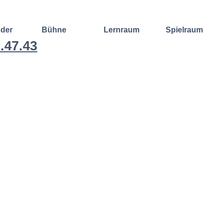
nder
Bühne
Lernraum
Spielraum
.47.43
Improvisation
Wochenend-
Offene
International
Workshop
Bühnen
Sound and
Regelmäßige
Lebenskunst
Lecture
Kurse
Weitere
Andere
Ensembles
Angebote
Konzertformate
Gruppenangebote
Konzert
Fortbildungen
Galerie
Dozentinnen
Ausgewählte
& Dozenten
Videomitschnitte