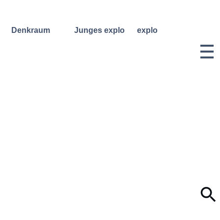
Denkraum
Junges explo
explo
Bibliothek
Regelmäßige
Historie &
Kurse
Philosophie
Denkraum
Events
Wochenend- und
Team
Ferienworkshops
Denkraum
Dozentinnen
Podcast
Konzerte
& Dozenten
Denkraum
Angebote für
Anmeldungen
Network
Schulklassen
Vermietung
Publikationen
Projektarchiv
Geben &
Lilli-
Nehmen
Friedemann-
Konzert-
Archiv
Bewerbungen
Dokumentation