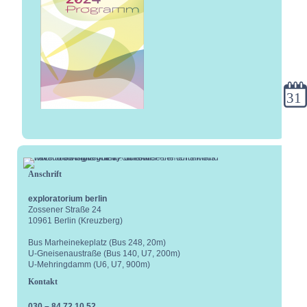
Kale
Anschrift
exploratorium berlin
Zossener Straße 24
10961 Berlin (Kreuzberg)
Bus Marheinekeplatz (Bus 248, 20m)
U-Gneisenaustraße (Bus 140, U7, 200m)
U-Mehringdamm (U6, U7, 900m)
Kontakt
030 – 84 72 10 52