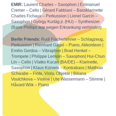
EMIR:
Laurent Charles – Saxophon | Emmanuel
Cremer – Cello | Gérard Fabbiani – Bassklarinette
Charles Fichaux – Perkussion | Lionel Garcin –
Saxophon | György Kurtág jr. (HU) – Synthesizer
(Barre Phillips war wegen Erkrankung verhindert)
Berlin Friends:
Rudi Fischerlehner – Schlagzeug,
Perkussion | Reinhard Gagel – Piano, Akkordeon |
Emilio Gordoa – Vibraphon | Brad Henkel –
Trompete | Philippe Lemoin – Saxophon| Hui-Chun
Lin – Cello | Vlatko Kucan (BA/DE) – Klarinette,
Saxophon | Klaus Kürvers – Kontrabass | Matthias
Schwabe – Flöte, Viola, Objekte | Biliana
Voutchkova – Violine | Ute Wassermann – Stimme |
Håvard Wiik – Piano