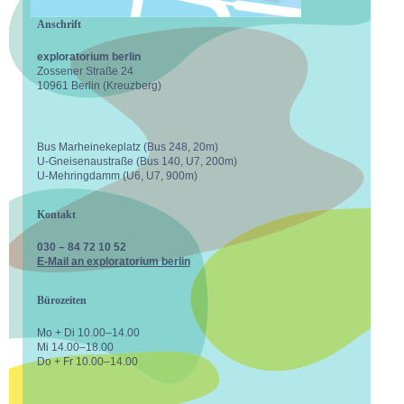
Anschrift
exploratorium berlin
Zossener Straße 24
10961 Berlin (Kreuzberg)
Bus Marheinekeplatz (Bus 248, 20m)
U-Gneisenaustraße (Bus 140, U7, 200m)
U-Mehringdamm (U6, U7, 900m)
Kontakt
030 – 84 72 10 52
E-Mail an exploratorium berlin
Bürozeiten
Mo + Di 10.00–14.00
Mi 14.00–18.00
Do + Fr 10.00–14.00
facebook
instagram
youtube
vimeo