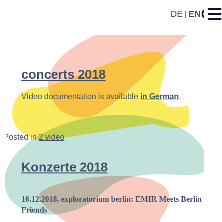
DE
EN
concerts 2018
Video documentation is available
in German
.
Posted in
2 video
Konzerte 2018
16.12.2018, exploratorium berlin: EMIR Meets Berlin
Friends