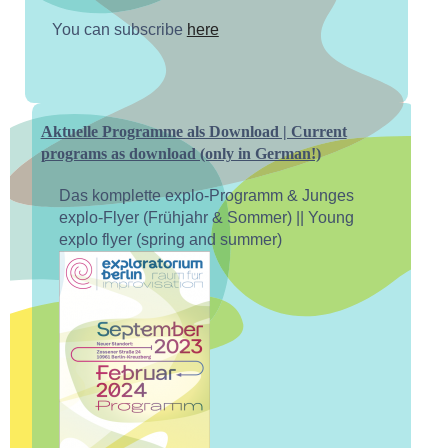
You can subscribe
here
Aktuelle Programme als Download | Current
programs as download (only in German!)
Das komplette explo-Programm & Junges
explo-Flyer (Frühjahr & Sommer) || Young
explo flyer (spring and summer)