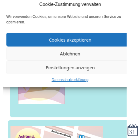
explo-Flyer (Frühjahr & Sommer) || Young
Cookie-Zustimmung verwalten
explo flyer (spring and summer)
Wir verwenden Cookies, um unsere Website und unseren Service zu
optimieren.
Cookies akzeptieren
Ablehnen
Einstellungen anzeigen
Datenschutzerklärung
Kale