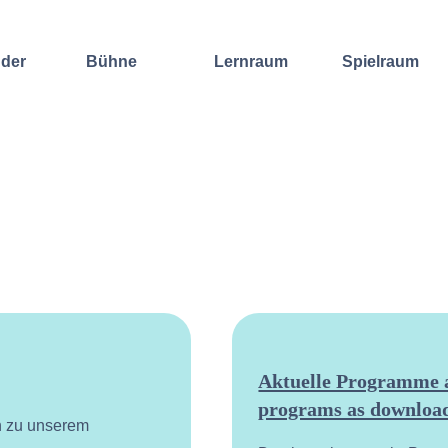
nder
Bühne
Lernraum
Spielraum
Improvisation
Wochenend-
Offene
International
Workshop
Bühnen
Sound and
Regelmäßige
Lebenskunst
Lecture
Kurse
Weitere
Andere
Ensembles
Angebote
Konzertformate
Gruppenangebote
Konzert
Fortbildungen
Galerie
Dozentinnen
Ausgewählte
& Dozenten
Videomitschnitte
Aktuelle Programme a
programs as download
n zu unserem