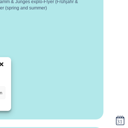
ramm & Junges explo-Flyer (Frühjahr &
yer (spring and summer)
en
Kalen