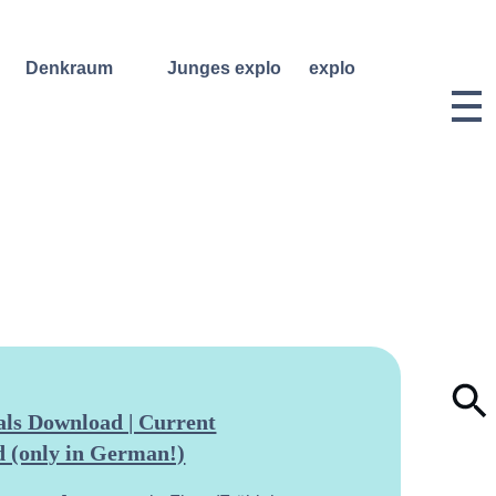
Denkraum
Junges explo
explo
Bibliothek
Regelmäßige
Historie &
Kurse
Philosophie
Denkraum
Events
Wochenend- und
Team
Ferienworkshops
Denkraum
Dozentinnen
Podcast
Konzerte
& Dozenten
Denkraum
Angebote für
Anmeldungen
Network
Schulklassen
Vermietung
Publikationen
Projektarchiv
Geben &
Lilli-
Nehmen
Friedemann-
Konzert-
Archiv
Bewerbungen
Dokumentation
ls Download | Current
 (only in German!)