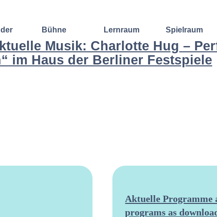
nder
Bühne
Lernraum
Spielraum
ktuelle Musik: Charlotte Hug – Pe
Improvisation
Wochenend-
Offene
h“ im Haus der Berliner Festspiele
International
Workshop
Bühnen
Sound and
Regelmäßige
Lebenskunst
Lecture
Kurse
Weitere
Andere
Ensembles
Angebote
Konzertformate
Gruppenangebote
Konzert
Fortbildungen
Galerie
Dozentinnen
Ausgewählte
& Dozenten
Videomitschnitte
Aktuelle Programme a
programs as download