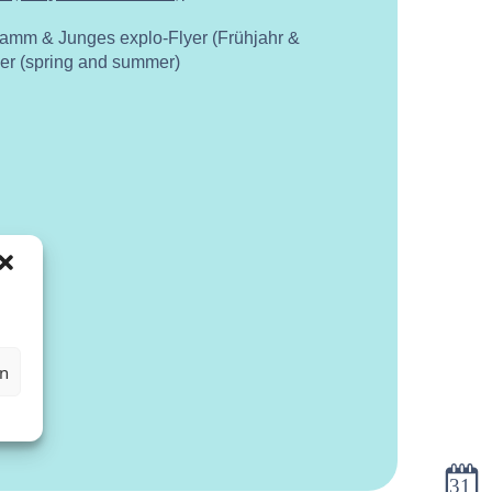
ramm & Junges explo-Flyer (Frühjahr &
yer (spring and summer)
en
Kalen