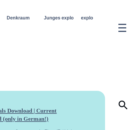
Denkraum
Junges explo
explo
Bibliothek
Regelmäßige
Historie &
Kurse
Philosophie
Denkraum
Events
Wochenend- und
Team
Ferienworkshops
Denkraum
Dozentinnen
Podcast
Konzerte
& Dozenten
Denkraum
Angebote für
Anmeldungen
Network
Schulklassen
Vermietung
Publikationen
Projektarchiv
Geben &
Lilli-
Nehmen
Friedemann-
Konzert-
Archiv
Bewerbungen
Dokumentation
ls Download | Current
 (only in German!)