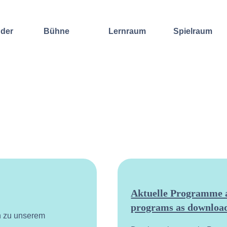
nder
Bühne
Lernraum
Spielraum
Improvisation
Wochenend-
Offene
International
Workshop
Bühnen
Sound and
Regelmäßige
Lebenskunst
Lecture
Kurse
Weitere
Andere
Ensembles
Angebote
Konzertformate
Gruppenangebote
Konzert
Fortbildungen
Galerie
Dozentinnen
Ausgewählte
& Dozenten
Videomitschnitte
Aktuelle Programme a
programs as download
n zu unserem