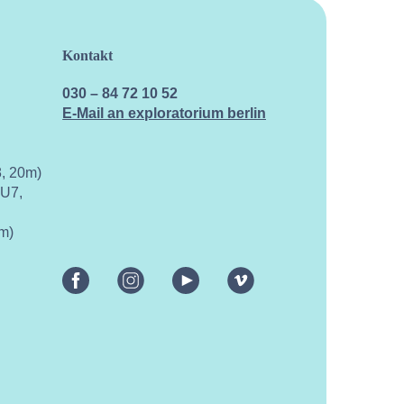
Kontakt
030 – 84 72 10 52
E-Mail an exploratorium berlin
, 20m)
 U7,
m)
facebook
instagram
youtube
vimeo