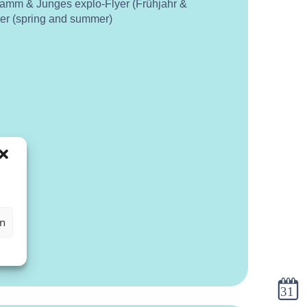
ramm & Junges explo-Flyer (Frühjahr &
yer (spring and summer)
en
Kalen