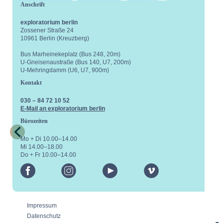
Anschrift
exploratorium berlin
Zossener Straße 24
10961 Berlin (Kreuzberg)
Bus Marheinekeplatz (Bus 248, 20m)
U-Gneisenaustraße (Bus 140, U7, 200m)
U-Mehringdamm (U6, U7, 900m)
Kontakt
030 – 84 72 10 52
E-Mail an exploratorium berlin
Bürozeiten
Mo + Di 10.00–14.00
Mi 14.00–18.00
Do + Fr 10.00–14.00
facebook
instagram
youtube
vimeo
Impressum
Datenschutz