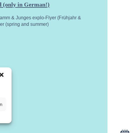
 (only in German!)
ramm & Junges explo-Flyer (Frühjahr &
yer (spring and summer)
en
Kalen