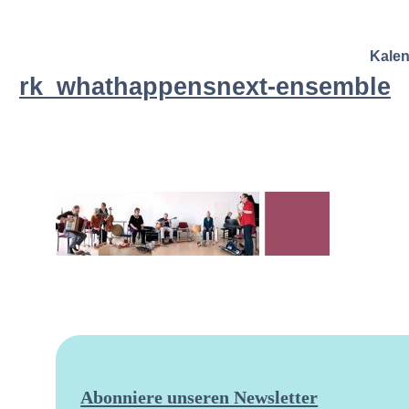
Kale
rk_whathappensnext-ensemble
Abonniere unseren Newsletter