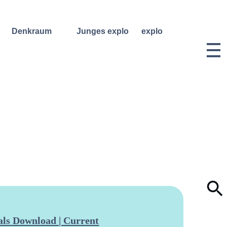
Denkraum
Junges explo
explo
Bibliothek
Regelmäßige
Historie &
Kurse
Philosophie
Denkraum
Events
Wochenend- und
Team
Ferienworkshops
Denkraum
Dozentinnen
Podcast
Konzerte
& Dozenten
Denkraum
Angebote für
Anmeldungen
Network
Schulklassen
Vermietung
Publikationen
Projektarchiv
Geben &
Lilli-
Nehmen
Friedemann-
Konzert-
Archiv
Bewerbungen
Dokumentation
ls Download | Current