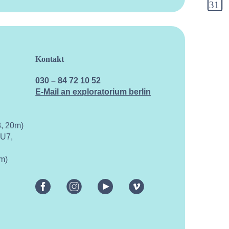
Kontakt
030 – 84 72 10 52
E-Mail an exploratorium berlin
, 20m)
 U7,
m)
facebook
instagram
youtube
vimeo