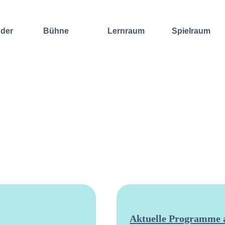
nder
Bühne
Lernraum
Spielraum
Improvisation
Wochenend-
Offene
International
Workshop
Bühnen
Sound and
Regelmäßige
Lebenskunst
Lecture
Kurse
Weitere
Andere
Ensembles
Angebote
Konzertformate
Gruppenangebote
Konzert
Fortbildungen
Galerie
Dozentinnen
Ausgewählte
& Dozenten
Videomitschnitte
Aktuelle Programme a