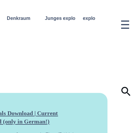
Denkraum
Junges explo
explo
Bibliothek
Regelmäßige
Historie &
Kurse
Philosophie
Denkraum
Events
Wochenend- und
Team
Ferienworkshops
Denkraum
Dozentinnen
Podcast
Konzerte
& Dozenten
Denkraum
Angebote für
Anmeldungen
Network
Schulklassen
Vermietung
Publikationen
Projektarchiv
Geben &
Lilli-
Nehmen
Friedemann-
Konzert-
Archiv
Bewerbungen
Dokumentation
ls Download | Current
 (only in German!)