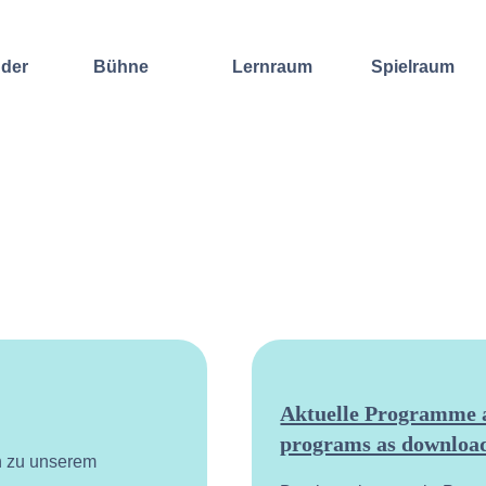
nder
Bühne
Lernraum
Spielraum
Improvisation
Wochenend-
Offene
International
Workshop
Bühnen
Sound and
Regelmäßige
Lebenskunst
Lecture
Kurse
Weitere
Andere
Ensembles
Angebote
Konzertformate
Gruppenangebote
Konzert
Fortbildungen
Galerie
Dozentinnen
Ausgewählte
& Dozenten
Videomitschnitte
Aktuelle Programme a
programs as download
n zu unserem