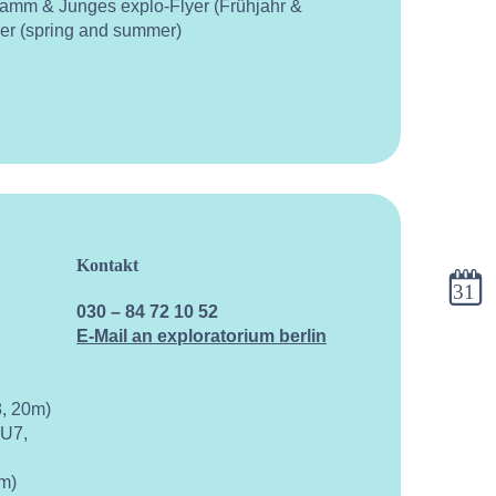
ramm & Junges explo-Flyer (Frühjahr &
yer (spring and summer)
Kontakt
Kalen
030 – 84 72 10 52
E-Mail an exploratorium berlin
, 20m)
 U7,
m)