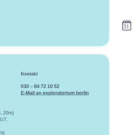
Kalen
Kontakt
030 – 84 72 10 52
E-Mail an exploratorium berlin
, 20m)
 U7,
m)