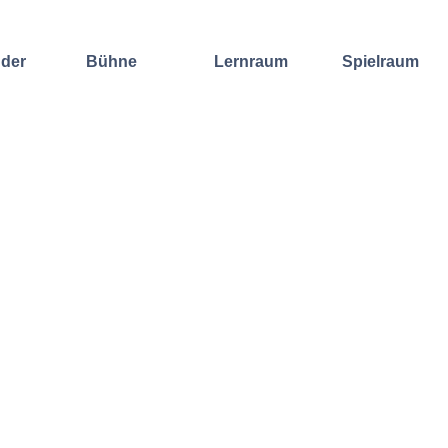
nder
Bühne
Lernraum
Spielraum
Improvisation
Wochenend-
Offene
International
Workshop
Bühnen
Sound and
Regelmäßige
Lebenskunst
Lecture
Kurse
Weitere
Andere
Ensembles
Angebote
Konzertformate
Gruppenangebote
Konzert
Fortbildungen
Galerie
Dozentinnen
Ausgewählte
& Dozenten
Videomitschnitte