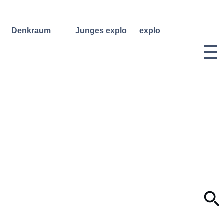
Denkraum
Junges explo
explo
Bibliothek
Regelmäßige
Historie &
Kurse
Philosophie
Denkraum
Events
Wochenend- und
Team
Ferienworkshops
Denkraum
Dozentinnen
Podcast
Konzerte
& Dozenten
Denkraum
Angebote für
Anmeldungen
Network
Schulklassen
Vermietung
Publikationen
Projektarchiv
Geben &
Lilli-
Nehmen
Friedemann-
Konzert-
Archiv
Bewerbungen
Dokumentation