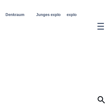
Denkraum
Junges explo
explo
Bibliothek
Regelmäßige
Historie &
Kurse
Philosophie
Denkraum
Events
Wochenend- und
Team
Ferienworkshops
Denkraum
Dozentinnen
Podcast
Konzerte
& Dozenten
Denkraum
Angebote für
Anmeldungen
Network
Schulklassen
Vermietung
Publikationen
Projektarchiv
Geben &
Lilli-
Nehmen
Friedemann-
Konzert-
Archiv
Bewerbungen
Dokumentation