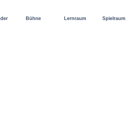
nder
Bühne
Lernraum
Spielraum
Improvisation
Wochenend-
Offene
International
Workshop
Bühnen
Sound and
Regelmäßige
Lebenskunst
Lecture
Kurse
Weitere
Andere
Ensembles
Angebote
Konzertformate
Gruppenangebote
Konzert
Fortbildungen
Galerie
Dozentinnen
Ausgewählte
& Dozenten
Videomitschnitte